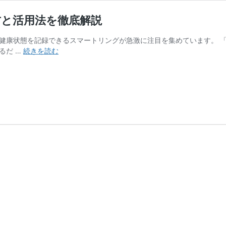
び方と活用法を徹底解説
の健康状態を記録できるスマートリングが急激に注目を集めています。 「A
iPhone
るだ …
続きを読む
対
応
の
ス
マ
ー
ト
リ
ン
グ
6
選！
選
び
方
と