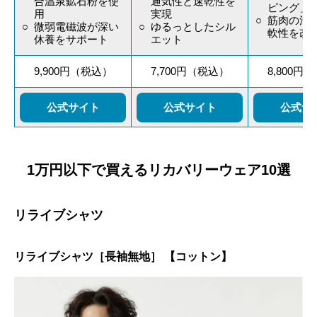
合温泉鉱石粉を使
通気性と速乾性を
ピング」
用
実現
筋肉の活
微弱電磁波が深い
ゆるっとしたシル
軟性を改
休養をサポート
エット
9,900円（税込）
7,700円（税込）
8,800円
公式サイト
公式サイト
公式サ
1万円以下で買えるリカバリーウェア10選
リライブシャツ
リライブシャツ［長袖無地］ 【コットン】