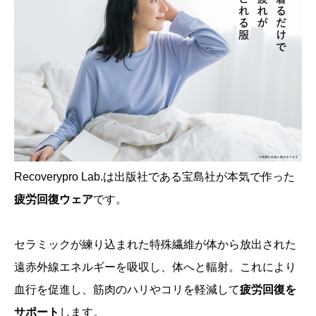
Recoverypro Lab.は出版社である宝島社が本気で作った
疲労回復ウェア
です。
セラミックが練り込まれた特殊繊維が体から放出された
遠赤外線エネルギーを吸収し、体へと輻射。これにより
血行を促進し、筋肉のハリやコリを軽減して
疲労回復を
サポート
します。