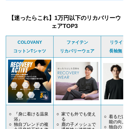
【迷ったらこれ】1万円以下のリカバリーウ
ェアTOP3
COLOVANY
ファイテン
リライブ
コットンTシャツ
リカバリーウェア
長袖無 コ
『身に着ける温泉
家でも外でも使え
着るだけ
浴』
る
能の向上
独自ブレンドの複
鹿の子メッシュで
独自の「