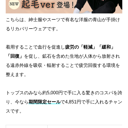
こちらは、紳士服やスーツで有名な洋服の青山が手掛け
るリカバリーウェアです。
着用することで血行を促進し
疲労の「軽減」「緩和」
「回復」
を促し、鉱石を含めた生地が人体から放射され
る遠赤外線を吸収・輻射することで疲労回復する環境を
整えます。
トップスのみなら約5,000円で手に入る驚きのコスパを誇
り、今なら
期間限定セール
で4,851円で手に入れるチャン
スです。