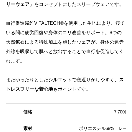
リーウェア
」をコンセプトにしたスリープウェアです。
血行促進繊維VITALTECH®を使用した生地により、寝て
いる間に疲労回復や身体のコリ改善をサポート。8つの
天然鉱石による特殊加工を施したウェアが、身体の遠赤
外線を吸収して肌へと放出することで血行を促進してく
れます。
またゆったりとしたシルエットで寝返りがしやすく、
ス
トレスフリーな着心地
もポイントです。
価格
7,700
素材
ポリエステル68% レーヨ