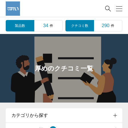

34
290
製品数
クチコミ数
件
件
厚めのクチコミ一覧