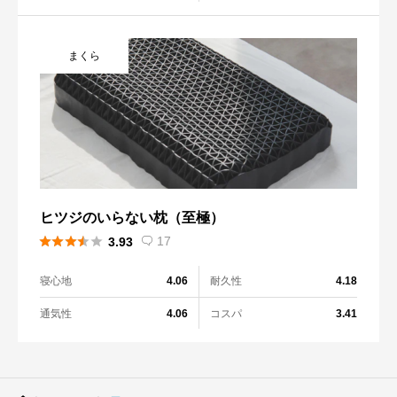
まくら
ヒツジのいらない枕（至極）





17
3.93

寝心地
耐久性
4.06
4.18
通気性
コスパ
4.06
3.41