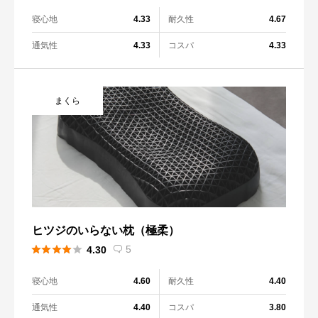
寝心地
耐久性
4.33
4.67
通気性
コスパ
4.33
4.33
まくら
ヒツジのいらない枕（極柔）





5
4.30

寝心地
耐久性
4.60
4.40
通気性
コスパ
4.40
3.80