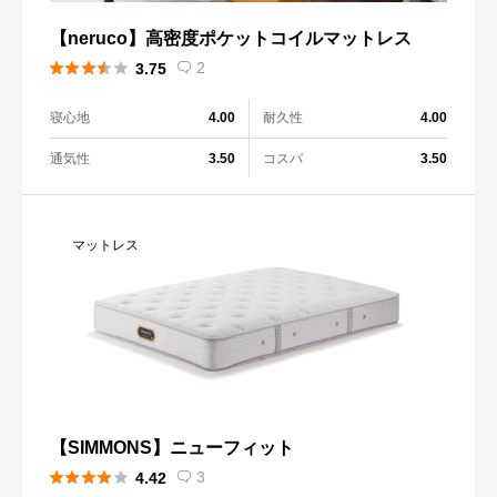
【neruco】高密度ポケットコイルマットレス





2
3.75

寝心地
耐久性
4.00
4.00
通気性
コスパ
3.50
3.50
マットレス
【SIMMONS】ニューフィット





3
4.42
