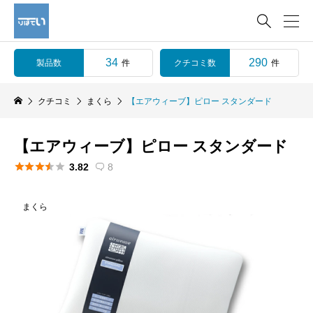

34
290
製品数
クチコミ数
件
件
クチコミ
まくら
【エアウィーブ】ピロー スタンダード
【エアウィーブ】ピロー スタンダード





3.82
8

まくら