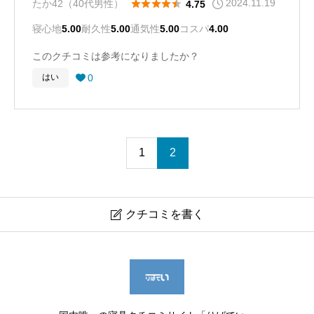
2024.11.19





たか42（40代男性）
4.75
です。
寝心地
5.00
耐久性
5.00
通気性
5.00
コスパ
4.00
枕としては少々お高めの部類に入ると思いますが、お金
このクチコミは参考になりましたか？
を払う価値は十二分にある枕です。
0
はい

1
2
クチコミを書く

【エアウィーブ】ピロー スタンダード
ニックネーム（年代と性別）
必須