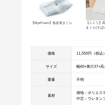
【MyeFoam】低反発まくら
【ニトリ】高
まくら(そば)
価格
11,550円（税込
サイズ
幅60×奥行37×高さ
重量
不明
側地：ポリエステ
素材
中芯：ウレタン