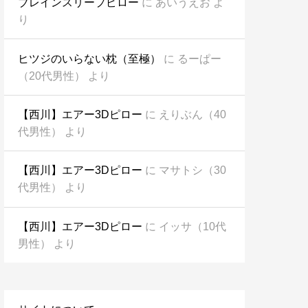
ブレインスリープピロー
に
あいうえお
よ
り
ヒツジのいらない枕（至極）
に
るーぱー
（20代男性）
より
【西川】エアー3Dピロー
に
えりぶん（40
代男性）
より
【西川】エアー3Dピロー
に
マサトシ（30
代男性）
より
【西川】エアー3Dピロー
に
イッサ（10代
男性）
より