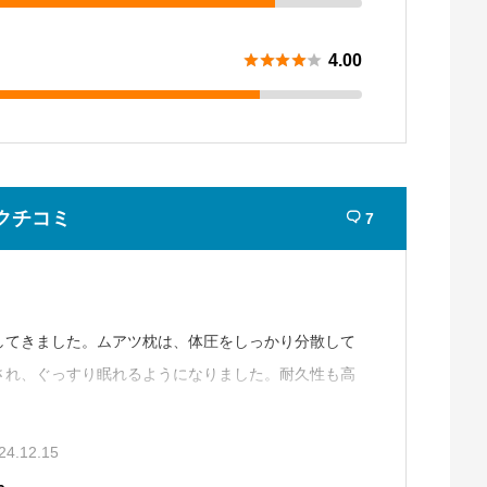





4.00
クチコミ
7

してきました。ムアツ枕は、体圧をしっかり分散して
され、ぐっすり眠れるようになりました。耐久性も高
少し暑く感じるため、カバーを工夫する必要があるか
24.12.15