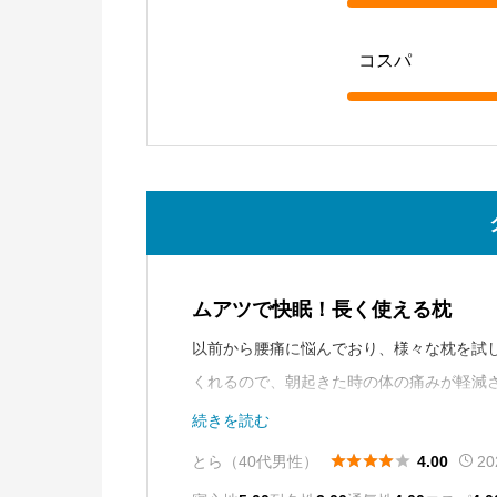
コスパ
ムアツで快眠！長く使える枕
以前から腰痛に悩んでおり、様々な枕を試
くれるので、朝起きた時の体の痛みが軽減
く、長く愛用できそうです。ただ、夏場は
続きを読む
もしれません。





とら（40代男性）
20
4.00