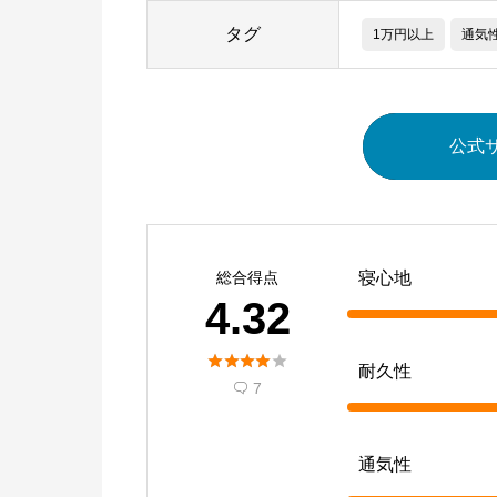
タグ
1万円以上
通気
公式
総合得点
寝心地
4.32





耐久性
7

通気性