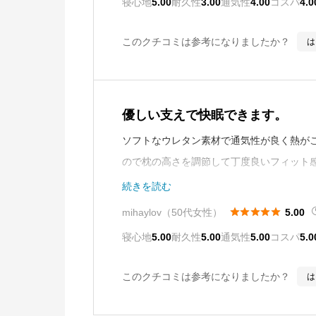
寝心地
5.00
耐久性
3.00
通気性
4.00
コスパ
4.0
このクチコミは参考になりましたか？
は
優しい支えで快眠できます。
ソフトなウレタン素材で通気性が良く熱が
ので枕の高さを調節して丁度良いフィット
群です。枕の中心になるウレタンにも側地
続きを読む





mihaylov（50代女性）
5.00
寝心地
5.00
耐久性
5.00
通気性
5.00
コスパ
5.0
このクチコミは参考になりましたか？
は