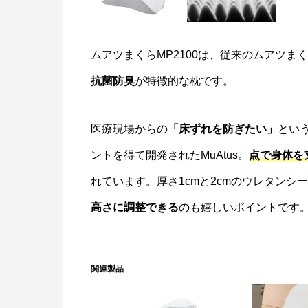
ムアツまくらMP2100は、従来のムアツ
抗菌防臭
が特徴的な枕です。
医療現場からの
「床ずれを防ぎたい」
とい
ントを得て開発されたMuAtus。
点で身体を
れています。厚さ1cmと2cmのウレタン
高さに調整できる
のも嬉しいポイントです
関連製品