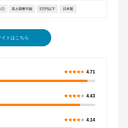
性◎
高さ調整可能
5万円以下
日本製
サイトはこちら





4.71





4.43





4.14