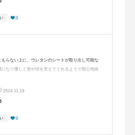
0
0
い

こもらない上に、ウレタンのシートが取り出し可能な
感になり優しく首や頭を支えてくれるようで寝心地抜
にも抗菌加工が施されているので衛生面も安心です。
2024.11.19
0
0
い
