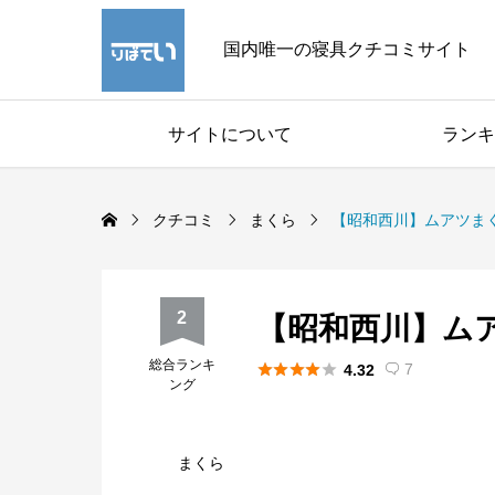
国内唯一の寝具クチコミサイト
サイトについて
ランキ
クチコミ
まくら
【昭和西川】ムアツまくら
2
【昭和西川】ムアツ
総合ランキ





7
4.32

ング
まくら