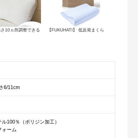
さ10ヵ所調整できる
【FUKUHATI】 低反発まくら
）
6/11cm
ル100％（ポリジン加工）
フォーム