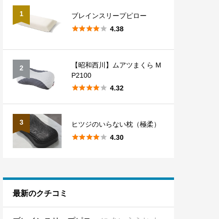
1
ブレインスリープピロー





4.38
【昭和西川】ムアツまくら M
2
P2100





4.32
3
ヒツジのいらない枕（極柔）





4.30
最新のクチコミ