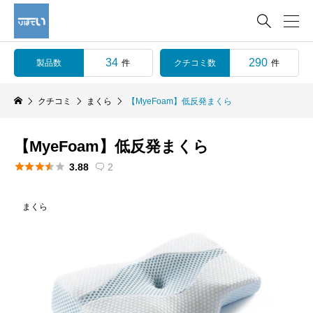

34
290
製品数
クチコミ数
件
件
クチコミ
まくら
【MyeFoam】低反発まくら
【MyeFoam】低反発まくら





3.88
2

まくら