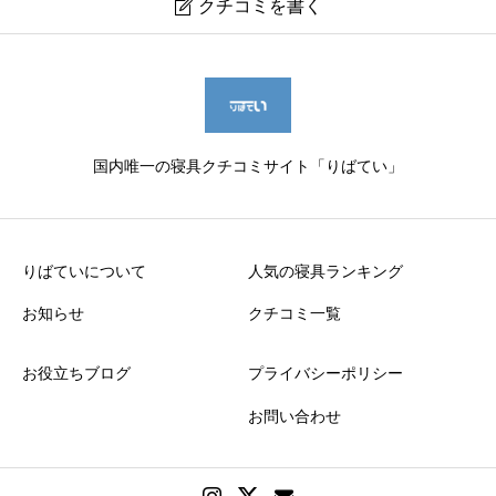
クチコミを書く

【MyeFoam】低反発まくら
ニックネーム（年代と性別）
必須
国内唯一の寝具クチコミサイト「りばてい」
※（）の中に自分の年代と性別を入れてください
りばていについて
人気の寝具ランキング
お知らせ
クチコミ一覧
上に表示された文字を入力してください。
お役立ちブログ
プライバシーポリシー
お問い合わせ
寝心地
必須