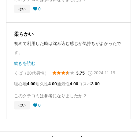
0
はい

柔らかい
初めて利用した時は沈み込む感じが気持ちがよかったで
す。
当時首が少し張っていたので購入しましたが、
続きを読む
この枕のおかげで楽になりました。
2024.11.19





くば（20代男性）
3.75
ただ個人的な好き嫌いで言うと、もう少し硬いほうが好
寝心地
4.00
耐久性
4.00
通気性
4.00
コスパ
3.00
きです。(体に合っているかは別問題)
このクチコミは参考になりましたか？
0
はい
