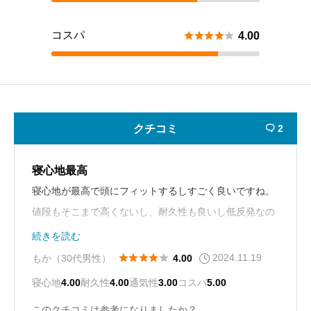
コスパ





4.00
クチコミ
2

寝心地最高
寝心地が最高で頭にフィットするしすごく良いですね。
値段もそこまで高くないし、耐久性も良いし低反発なの
がまた良いですね。
続きを読む
2024.11.19





もか（30代男性）
4.00
寝心地
4.00
耐久性
4.00
通気性
3.00
コスパ
5.00
このクチコミは参考になりましたか？